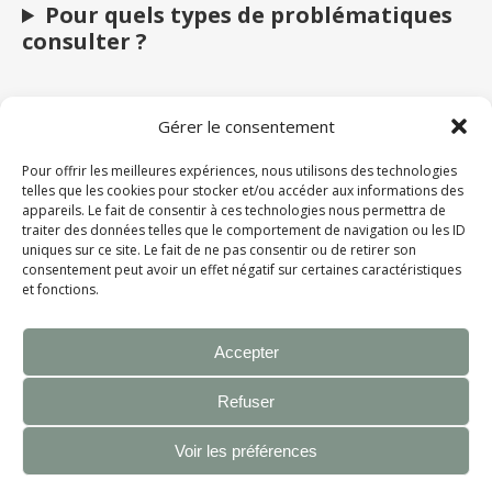
Pour quels types de problématiques
consulter ?
Quelle est la différence entre la
Gérer le consentement
naturopathie et la kinésiologie ?
Pour offrir les meilleures expériences, nous utilisons des technologies
telles que les cookies pour stocker et/ou accéder aux informations des
Combien de séances sont nécessaires
appareils. Le fait de consentir à ces technologies nous permettra de
?
traiter des données telles que le comportement de navigation ou les ID
uniques sur ce site. Le fait de ne pas consentir ou de retirer son
consentement peut avoir un effet négatif sur certaines caractéristiques
et fonctions.
Les séances remplacent-elles un suivi
médical ?
Accepter
Refuser
Voir les préférences
Thème Ashe par
WP Royal
.