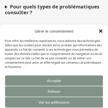
Pour quels types de problématiques
consulter ?
Quelle est la différence entre la
Gérer le consentement
naturopathie et la kinésiologie ?
Pour offrir les meilleures expériences, nous utilisons des technologies
telles que les cookies pour stocker et/ou accéder aux informations des
Combien de séances sont nécessaires
appareils. Le fait de consentir à ces technologies nous permettra de
?
traiter des données telles que le comportement de navigation ou les ID
uniques sur ce site. Le fait de ne pas consentir ou de retirer son
consentement peut avoir un effet négatif sur certaines caractéristiques
et fonctions.
Les séances remplacent-elles un suivi
médical ?
Accepter
Refuser
Voir les préférences